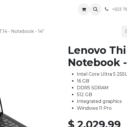
+503 7
14 - Notebook - 14"
Lenovo Thi
Notebook -
Intel Core Ultra 5 255U
16 GB
DDR5 SDRAM
512 GB
Integrated graphics
Windows 11 Pro
$
2,029.99