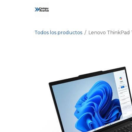
Ir al contenido
Inicio
Tienda
Contáctanos
Todos los productos
Lenovo ThinkPad T