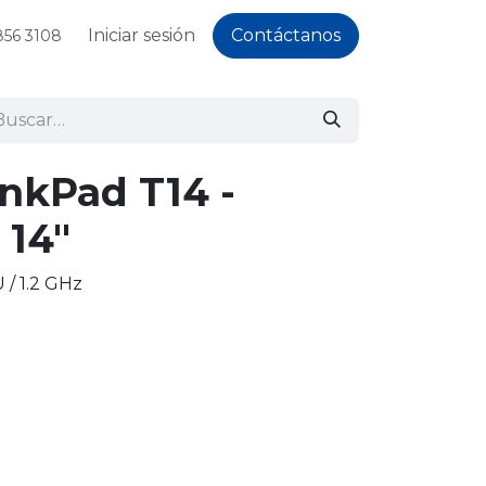
Iniciar sesión
Contáctanos
856 3108
nkPad T14 -
 14"
 / 1.2 GHz