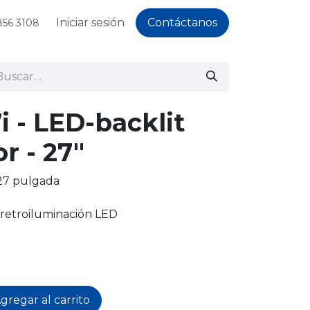
Iniciar sesión
Contáctanos
856 3108
i - LED-backlit
r - 27"
27 pulgada
 retroiluminación LED
gregar al carrito