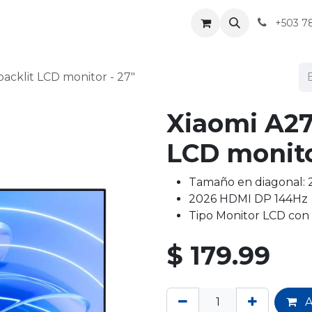
+503 7
backlit LCD monitor - 27"
Xiaomi A27
LCD monito
Tamaño en diagonal: 
2026 HDMI DP 144Hz
Tipo Monitor LCD con
$
179.99
A