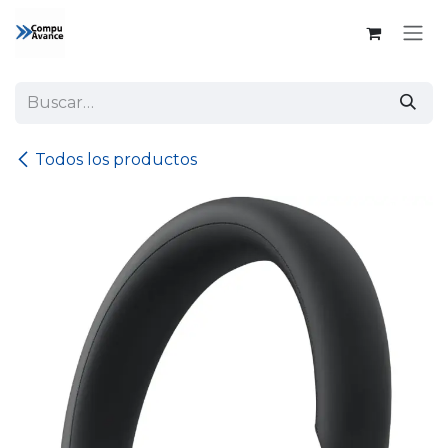
Ir al contenido
Todos los productos