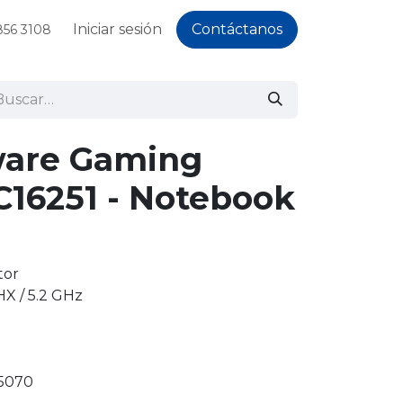
Iniciar sesión
Contáctanos
856 3108
ware Gaming
C16251 - Notebook
tor
HX / 5.2 GHz
5070