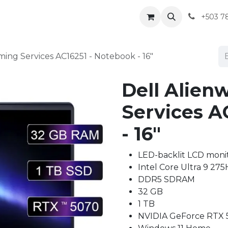
+503 7
ing Services AC16251 - Notebook - 16"
Dell Alien
Services A
- 16"
LED-backlit LCD moni
Intel Core Ultra 9 275
DDR5 SDRAM
32 GB
1 TB
NVIDIA GeForce RTX 