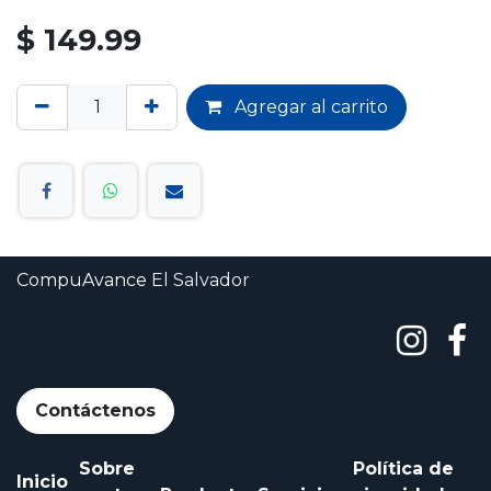
$
149.99
Agregar al carrito
CompuAvance
El Salvador
Contáctenos
Sobre
Política de
Inicio