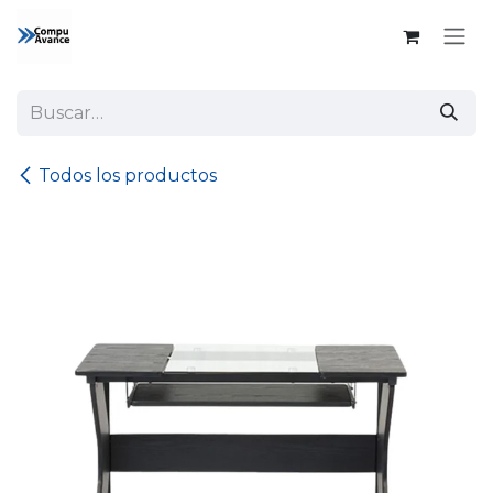
Ir al contenido
Todos los productos