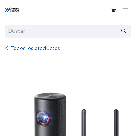
Ir al contenido
Todos los productos