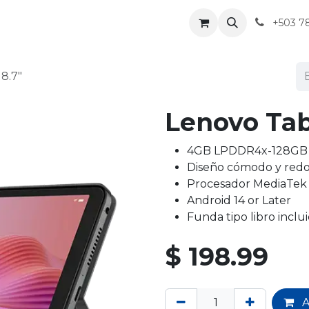
+503 7
8.7"
Lenovo Tab
4GB LPDDR4x-128GB +
Diseño cómodo y redo
Procesador MediaTek 
Android 14 or Later
Funda tipo libro inclu
$
198.99
A