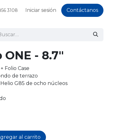
Iniciar sesión
Contáctanos
856 3108
 ONE - 8.7"
 Folio Case
ndo de terrazo
Helio G85 de ocho núcleos
ido
gregar al carrito