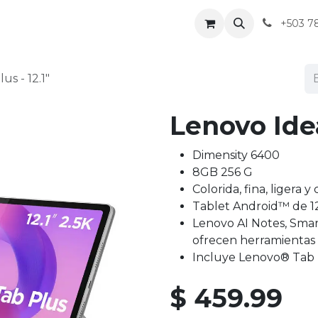
+503 7
s - 12.1"
Lenovo Idea
Dimensity 6400
8GB 256 G
Colorida, fina, ligera
Tablet Android™ de 12
Lenovo AI Notes, Smar
ofrecen herramientas 
Incluye Lenovo® Tab 
$
459.99